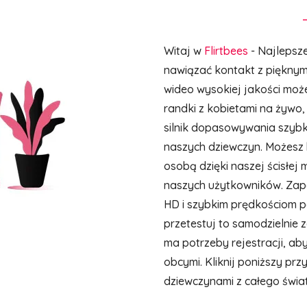
Witaj w
Flirtbees
- Najlepsz
nawiązać kontakt z pięknymi
wideo wysokiej jakości moż
randki z kobietami na żywo, 
silnik dopasowywania szybko
naszych dziewczyn. Możesz 
osobą dzięki naszej ścisłej m
naszych użytkowników. Zape
HD i szybkim prędkościom po
przetestuj to samodzielni
ma potrzeby rejestracji, ab
obcymi. Kliknij poniższy prz
dziewczynami z całego świat