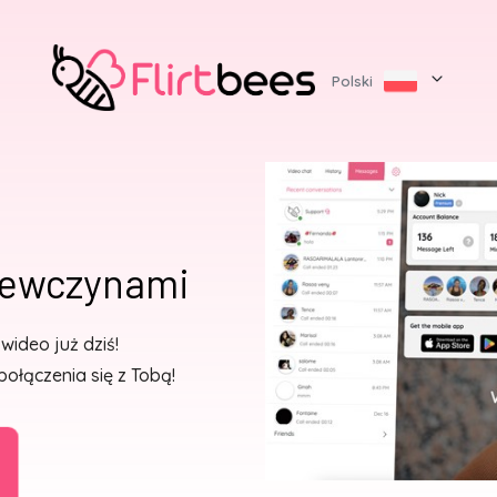
Polski
ziewczynami
wideo już dziś!
łączenia się z Tobą!