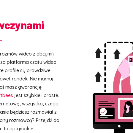
wczynami
 rozmów wideo z obcymi?
asza platforma czatu wideo
e profile są prawdziwe i
nawet randek. Nie marnuj
taj masz gwarancję
irtbees
jest szybkie i proste.
ternetową, wszystko, czego
zasie będziesz rozmawiał z
owany rozmówcą? Przejdź do
a. To optymalne