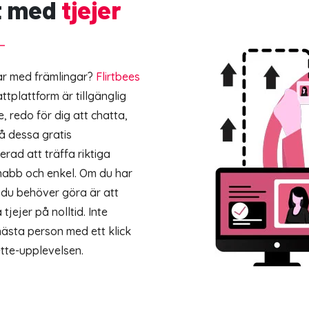
t med
tjejer
tar med främlingar?
Flirtbees
ttplattform är tillgänglig
e, redo för dig att chatta,
 på dessa gratis
ad att träffa riktiga
nabb och enkel. Om du har
 du behöver göra är att
jejer på nolltid. Inte
nästa person med ett klick
tte-upplevelsen.