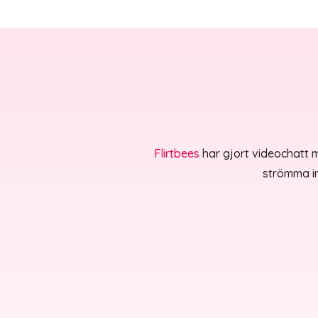
Flirtbees
har gjort videochatt m
strömma in