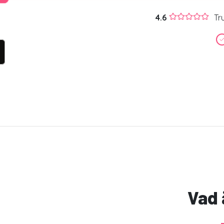
4.6
Tr
Vad 