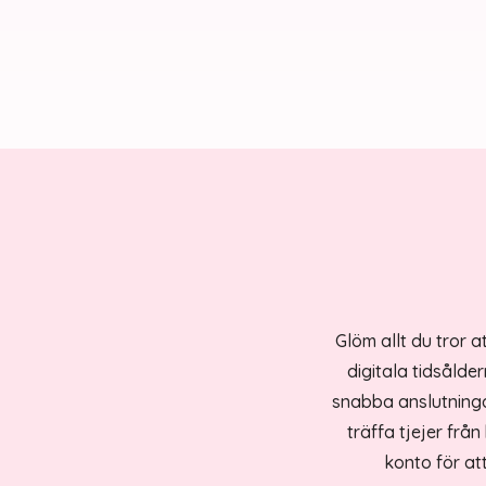
Glöm allt du tror a
digitala tidsålde
snabba anslutninga
träffa tjejer frå
konto för at