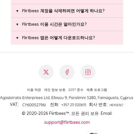
업그레이드하려면 계정에서 '프리미엄 받기' 버튼을 누
Flirtbees 계정을 삭제하려면 어떻게 하나요?
르고, 요금제를 선택한 후 보안 결제 페이지에 결제 정보
자동 갱신을 비활성화하려면 Flirtbees 계정에 로그인한
를 입력하세요. 모든 결제는 USD(미국 달러)로 처리되
후, 프로필 사진을 클릭하고, 세 개의 점 아이콘을 클릭
Flirtbees 이용 시간은 얼마인가요?
며, 환율 변환은 귀하의 은행에서 진행됩니다. 결제가 완
한 다음, '구독'을 선택하고 '구독 취소'를 클릭하세요.
프로필 사진(오른쪽 상단)을 클릭하세요.
료되면 프리미엄 계정이 자동으로 활성화되며, 선택한
Flirtbees 고객센터에 문의하셔도 됩니다.
세 개의 점을 클릭하고 '내 계정 닫기'를 선택하세
요금제에 포함된 시간이 잔액에 추가됩니다.
Flirtbees 앱은 어떻게 다운로드하나요?
요.
10분 – 7 USD
60분 – 40 USD
360분 – 150 USD
Flirtbees 화상 채팅 앱은 App Store 또는
Google Play에서 다운로드할 수 있습니다.
'Flirtbees'를 기기의 앱 스토어에서 검색한 후 다
운로드하세요.
또는 Flirtbees 공식 웹사이트의 메인 페이지에
있는 앱 미리보기 하단의 다운로드 버튼을 클릭
이용 약관
개인 정보 보호
2257 준수
제휴 프로그램
하세요. 해당 버튼은 앱 다운로드 페이지로 직접
연결됩니다.
VAT:
전화
:
회사 번호
:
© 2020-2026 Flirtbees™.
모든 권리 보유
. Email:
support@flirtbees.com